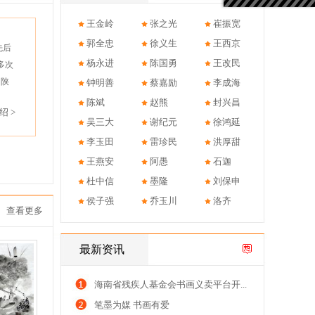
王金岭
张之光
崔振宽
郭全忠
徐义生
王西京
先后
杨永进
陈国勇
王改民
多次
、陕
钟明善
蔡嘉励
李成海
陈斌
赵熊
封兴昌
绍 >
吴三大
谢纪元
徐鸿延
李玉田
雷珍民
洪厚甜
王燕安
阿愚
石迦
杜中信
墨隆
刘保申
侯子强
乔玉川
洛齐
查看更多
最新资讯
海南省残疾人基金会书画义卖平台开...
笔墨为媒 书画有爱