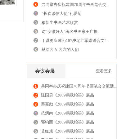
共同举办庆祝建国70周年书画笔会交...
“长春诚信大使”孔爱菊
穆新生书画艺术欣赏
访“安徽好人”著名书画家王广振
于谋勇应邀为107岁老红军赠送合文“...
献给奔五 奔六的人们
会议会展
查看更多
共同举办庆祝建国70周年书画笔会交流活...
陈国勇《2009扇载翰墨》展品
蔡嘉励《2009扇载翰墨》展品
范炳南《2009扇载翰墨》展品
郭钧西《2009扇载翰墨》展品
艾红旭《2009扇载翰墨》展品