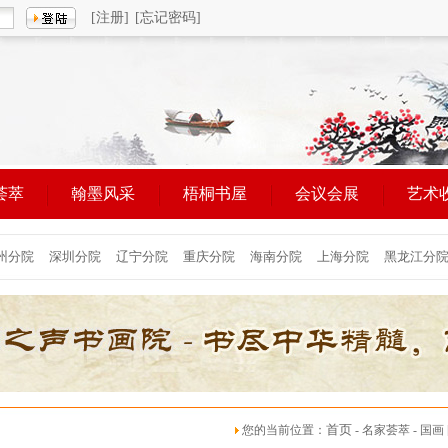
[注册]
[忘记密码]
荟萃
翰墨风采
梧桐书屋
会议会展
艺术
首页
您的当前位置：
- 名家荟萃 - 国画