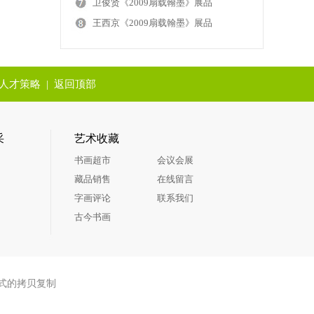
卫俊贤《2009扇载翰墨》展品
王西京《2009扇载翰墨》展品
人才策略
|
返回顶部
采
艺术收藏
书画超市
会议会展
藏品销售
在线留言
字画评论
联系我们
古今书画
式的拷贝复制
：