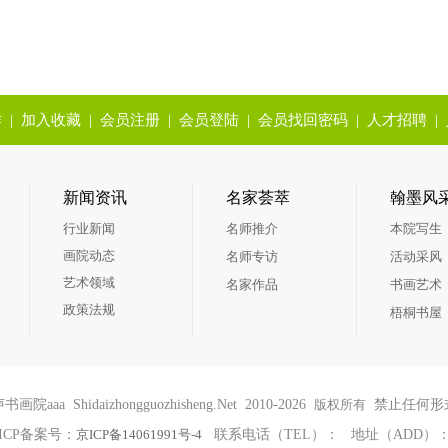
作
|
加入收藏
|
会员注册
|
会员登陆
|
会员找回密码
|
人才招聘
|
新闻资讯
名家荟萃
翰墨风
行业新闻
名师推介
本院写生
画院动态
名师专访
活动采风
艺术领域
名家作品
书画艺术
政策法规
梧桐书屋
aaa Shidaizhongguozhisheng.Net 2010-2026
版权所有
禁止任何形
ICP备案号：
京ICP备14061991号-4
联系电话（TEL）： 地址（ADD）