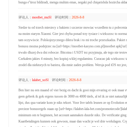
bunga e''tiroz bildiradi, menga muhim emas, negaki pul chiqarishda hozircha al
评论人：
mostbet_muSl
评论时间：
2026-8-8
Siedze tu od trzech miesiecy z hakiem i szczerze mowiac wszedlem tu z poleceni
na moim starym Xiaomi. Gier jest chyba ponad trzy tysiace i wiekszosc to normal
tam oczywiscie. Polskojezycznego dilera brak i to mi troche przeszkadza. Pakiet
bonusu mozna podejrzec na [url=https://mostbet-kasyno.com.pl]mostbet apk[/url] 
trwalo dluzej dwa dni robocze. Bitcoina i USDT tez przyjmuja, ale tego nie testo
Czekalem jakies 4 minuty, bez kopiuj-wklej regulaminu. Curacao jak wiekszosc ta
zrodel dla niektorych to bariera, dla mnie zaden problem. Wersja pod iOS tez jest
评论人：
lalabet_xoSl
评论时间：
2026-8-8
Ben hier nu een maand of vier bezig en dacht ik gooi mijn ervaring er ook maar ev
geen gebrek ik gok ergens tussen de 3000 en 4000 titels, al tel ik ze niet natuur
lijst, dus qua variatie kom je niks tekort. Voor live tafels leunen ze op Evolutio
precieze bonusregels staan op [url=https://lalabet-lala-bet.com/promotiecode/]lal
minimum om te beginnen, het account aanmaken duurde niks. De verificatie ging sn
Kaartbetalingen kunnen ook gewoon, maar dan wacht je wel drie werkdagen. Crypto 