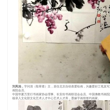
刘凤池
，
字问清（取翠斋）主，居住北京自幼喜爱绘画，兴趣爱好工笔及写
画院会员、
中国华夏万里行书画家协会理事、长安街书画联谊会会员、中国佛教书画院
核录入文化部文化艺术人才中心艺术人才库，墨缘字画馆签约画家
。