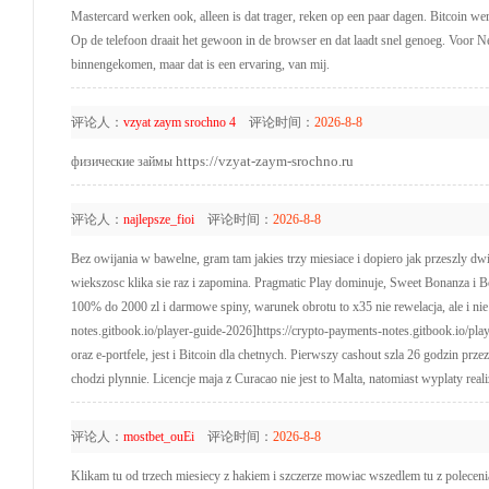
Mastercard werken ook, alleen is dat trager, reken op een paar dagen. Bitcoin wer
Op de telefoon draait het gewoon in de browser en dat laadt snel genoeg. Voor Ned
binnengekomen, maar dat is een ervaring, van mij.
评论人：
vzyat zaym srochno 4
评论时间：
2026-8-8
https://vzyat-zaym-srochno.ru
физические займы
评论人：
najlepsze_fioi
评论时间：
2026-8-8
Bez owijania w bawelne, gram tam jakies trzy miesiace i dopiero jak przeszly 
wiekszosc klika sie raz i zapomina. Pragmatic Play dominuje, Sweet Bonanza i B
100% do 2000 zl i darmowe spiny, warunek obrotu to x35 nie rewelacja, ale i nie 
notes.gitbook.io/player-guide-2026]https://crypto-payments-notes.gitbook.io/pla
oraz e-portfele, jest i Bitcoin dla chetnych. Pierwszy cashout szla 26 godzin 
chodzi plynnie. Licencje maja z Curacao nie jest to Malta, natomiast wyplaty rea
评论人：
mostbet_ouEi
评论时间：
2026-8-8
Klikam tu od trzech miesiecy z hakiem i szczerze mowiac wszedlem tu z polecenia