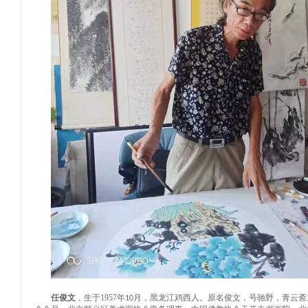
任俊文
，生于
1957
年
月，黑龙江鸡西人。原名俊文，号驰野，青云斋
10