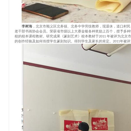
李树海
，北京市顺义区北务镇
、
北务中学劳技教师
，
现退休，道口村民
老干部书画协会会员。荣获省市级以上大赛金银各种奖励上百个，授予多种
校的校本课程教材。研究成果《篆刻艺术》校本教材于
年被评为北京
2011
的创作经验及如何传授学生篆刻知识。得到学生及家长的肯定。
年被评
2011