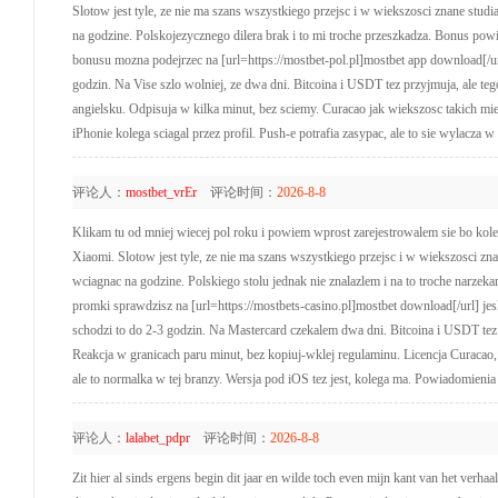
Slotow jest tyle, ze nie ma szans wszystkiego przejsc i w wiekszosci znane stud
na godzine. Polskojezycznego dilera brak i to mi troche przeszkadza. Bonus powi
bonusu mozna podejrzec na [url=https://mostbet-pol.pl]mostbet app download[/url]
godzin. Na Vise szlo wolniej, ze dwa dni. Bitcoina i USDT tez przyjmuja, ale t
angielsku. Odpisuja w kilka minut, bez sciemy. Curacao jak wiekszosc takich mie
iPhonie kolega sciagal przez profil. Push-e potrafia zasypac, ale to sie wylacza w
评论人：
mostbet_vrEr
评论时间：
2026-8-8
Klikam tu od mniej wiecej pol roku i powiem wprost zarejestrowalem sie bo koleg
Xiaomi. Slotow jest tyle, ze nie ma szans wszystkiego przejsc i w wiekszosci zn
wciagnac na godzine. Polskiego stolu jednak nie znalazlem i na to troche narze
promki sprawdzisz na [url=https://mostbets-casino.pl]mostbet download[/url] jes
schodzi to do 2-3 godzin. Na Mastercard czekalem dwa dni. Bitcoina i USDT tez p
Reakcja w granicach paru minut, bez kopiuj-wklej regulaminu. Licencja Curacao, n
ale to normalka w tej branzy. Wersja pod iOS tez jest, kolega ma. Powiadomieni
评论人：
lalabet_pdpr
评论时间：
2026-8-8
Zit hier al sinds ergens begin dit jaar en wilde toch even mijn kant van het verha