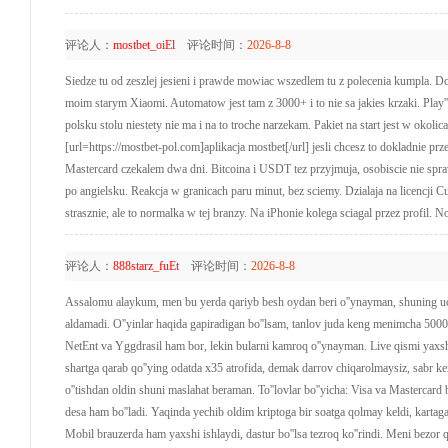
评论人：
mostbet_oiEl
评论时间：
2026-8-8
Siedze tu od zeszlej jesieni i prawde mowiac wszedlem tu z polecenia kumpla. 
moim starym Xiaomi. Automatow jest tam z 3000+ i to nie sa jakies krzaki. Play
polsku stolu niestety nie ma i na to troche narzekam. Pakiet na start jest w oko
[url=https://mostbet-pol.com]aplikacja mostbet[/url] jesli chcesz to dokladnie pr
Mastercard czekalem dwa dni. Bitcoina i USDT tez przyjmuja, osobiscie nie spra
po angielsku. Reakcja w granicach paru minut, bez sciemy. Dzialaja na licencji C
strasznie, ale to normalka w tej branzy. Na iPhonie kolega sciagal przez profil. 
评论人：
888starz_fuEt
评论时间：
2026-8-8
Assalomu alaykum, men bu yerda qariyb besh oydan beri o''ynayman, shuning uchu
aldamadi. O''yinlar haqida gapiradigan bo''lsam, tanlov juda keng menimcha 500
NetEnt va Yggdrasil ham bor, lekin bularni kamroq o''ynayman. Live qismi yaxshi
shartga qarab qo''ying odatda x35 atrofida, demak darrov chiqarolmaysiz, sabr kera
o''tishdan oldin shuni maslahat beraman. To''lovlar bo''yicha: Visa va Mastercard
desa ham bo''ladi. Yaqinda yechib oldim kriptoga bir soatga qolmay keldi, kartaga
Mobil brauzerda ham yaxshi ishlaydi, dastur bo''lsa tezroq ko''rindi. Meni bezor qil