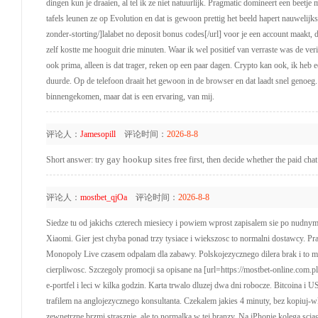
dingen kun je draaien, al tel ik ze niet natuurlijk. Pragmatic domineert een bee
tafels leunen ze op Evolution en dat is gewoon prettig het beeld hapert nauwelijks,
zonder-storting/]lalabet no deposit bonus codes[/url] voor je een account maakt,
zelf kostte me hooguit drie minuten. Waar ik wel positief van verraste was de ver
ook prima, alleen is dat trager, reken op een paar dagen. Crypto kan ook, ik heb 
duurde. Op de telefoon draait het gewoon in de browser en dat laadt snel genoeg. 
binnengekomen, maar dat is een ervaring, van mij.
评论人：
Jamesopill
评论时间：
2026-8-8
gay hookup sites
Short answer: try
free first, then decide whether the paid cha
评论人：
mostbet_qjOa
评论时间：
2026-8-8
Siedze tu od jakichs czterech miesiecy i powiem wprost zapisalem sie po nudnym
Xiaomi. Gier jest chyba ponad trzy tysiace i wiekszosc to normalni dostawcy. Pr
Monopoly Live czasem odpalam dla zabawy. Polskojezycznego dilera brak i to m
cierpliwosc. Szczegoly promocji sa opisane na [url=https://mostbet-online.com.p
e-portfel i leci w kilka godzin. Karta trwalo dluzej dwa dni robocze. Bitcoina
trafilem na anglojezycznego konsultanta. Czekalem jakies 4 minuty, bez kopiuj-w
zewnetrzne brzmi strasznie, ale to normalka w tej branzy. Na iPhonie kolega sciag