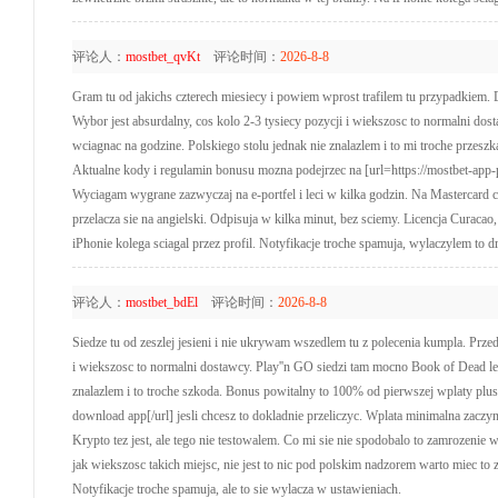
评论人：
mostbet_qvKt
评论时间：
2026-8-8
Gram tu od jakichs czterech miesiecy i powiem wprost trafilem tu przypadkiem.
Wybor jest absurdalny, cos kolo 2-3 tysiecy pozycji i wiekszosc to normalni dos
wciagnac na godzine. Polskiego stolu jednak nie znalazlem i to mi troche przesz
Aktualne kody i regulamin bonusu mozna podejrzec na [url=https://mostbet-app-po
Wyciagam wygrane zazwyczaj na e-portfel i leci w kilka godzin. Na Mastercard c
przelacza sie na angielski. Odpisuja w kilka minut, bez sciemy. Licencja Curaca
iPhonie kolega sciagal przez profil. Notyfikacje troche spamuja, wylaczylem to d
评论人：
mostbet_bdEl
评论时间：
2026-8-8
Siedze tu od zeszlej jesieni i nie ukrywam wszedlem tu z polecenia kumpla. Prz
i wiekszosc to normalni dostawcy. Play''n GO siedzi tam mocno Book of Dead lec
znalazlem i to troche szkoda. Bonus powitalny to 100% od pierwszej wplaty plus 
download app[/url] jesli chcesz to dokladnie przeliczyc. Wplata minimalna zaczyn
Krypto tez jest, ale tego nie testowalem. Co mi sie nie spodobalo to zamrozenie
jak wiekszosc takich miejsc, nie jest to nic pod polskim nadzorem warto miec to 
Notyfikacje troche spamuja, ale to sie wylacza w ustawieniach.