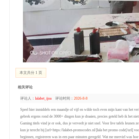
1
本文共分
页
相关评论
评论人：
lalabet_ijoa
评论时间：
2026-8-8
Speel hier inmiddels een maandje of vijf en wilde toch even mijn kant van het ver
gebrek ergens rond de 3000+ dingen kun je draaien, precies geteld heb ik het ni
Gaming titels vind je er ook, dus je verveelt je niet snel. Voor live tafels leunen
kun je terecht bij [url=https://lalabet-promocodes.nl/]lala bet promo code[/url] 
beginnen, registreren was in een paar minuten geregeld. Wat me meeviel was hoe s