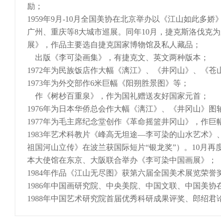
励；
1959年9月-10月全国美协在北京举办以《江山如此
广州、重庆等8大城市巡展。同年10月，捷克斯洛伐克
展》，作品主要选自捷克国家博物馆及私人藏品；
出版《李可染画集》，有捷克文、英文两种版本；
1972年为民族饭店作大幅《漓江》、《井冈山》、《
1973年为外交部作6米巨幅《阳朔胜景图》等；
作《树杪百重泉》，作为国礼赠送友好国家元首；
1976年为日本华侨总会作大幅《漓江》、《井冈山》图
1977年为毛主席纪念堂创作《革命摇篮井冈山》，作
1983年艺术科教片《峰高无坦途—李可染的山水艺术》
祖国河山立传》在波兰获国际短片“银龙奖”）。10月
本大使馆在东京、大阪联合举办《李可染中国画展》；
1984年作品《江山无尽图》获第六届全国美术展览荣誉
1986年中国画研究院、中央美院、中国文联、中国美
1988年中国艺术研究院首届优秀科研成果评奖、郎绍