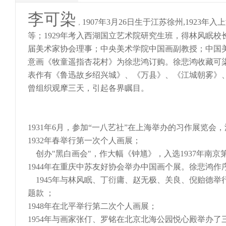
李可染
1907年3月26日生于江苏徐州,192
，
等；1929年考入西湖国立艺术院研究生班，得林风眠
届美术家协会理事；中央美术学院中国画副教授；中国
意画《牧童遥指杏花村》为徐悲鸿订购。徐悲鸿收藏可染
表作有《鲁迅故乡绍兴城》、《万县》、《江城朝雾》
曾组织观摩三天，引起各界瞩目。
1931年6月，参加“一八艺社”在上海举办的习作展览会
1932年春举行第一次个人画展；
创办"黑白画会"，作大幅《钟馗》，入选1937年南京
1944年在重庆中苏友好协会举办中国画个展。徐悲鸿作
1945年与林风眠、丁衍庸、赵无极、关良、倪贻德举
题款 ；
1948年在北平举行第二次个人画展；
1954年与画家张仃、罗铭在北京北海公园悦心殿举办