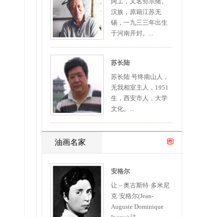
阿工，又名邹宗绪。
汉族，原籍江苏无
锡，一九三三年出生
于河南开封。...
苏长陆
苏长陆 号终南山人，
无我相室主人，1951
生，西安市人，大学
文化。...
油画名家
安格尔
让－奥古斯特·多米尼
克·安格尔(Jean-
Auguste Dominique