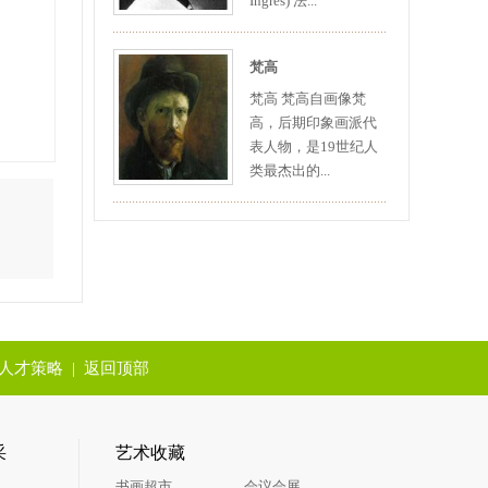
Ingres) 法...
梵高
梵高 梵高自画像梵
高，后期印象画派代
表人物，是19世纪人
类最杰出的...
人才策略
|
返回顶部
采
艺术收藏
书画超市
会议会展