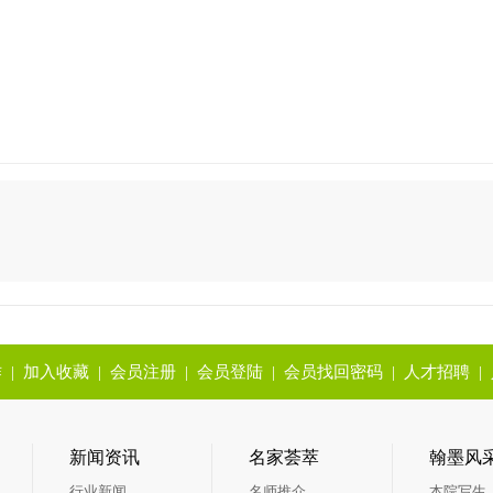
作
|
加入收藏
|
会员注册
|
会员登陆
|
会员找回密码
|
人才招聘
|
新闻资讯
名家荟萃
翰墨风
行业新闻
名师推介
本院写生