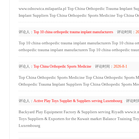
www.odnowica.milaparila.pl
Top China Orthopedic Trauma Implant Sup
Implant Suppliers
Top China Orthopedic Sports Medicine
Top China Or
评论人：
Top 10 china orthopedic trauma implant manufacturers
评论时间：
20
Top 10 china orthopedic trauma implant manufacturers
Top 10 china or
orthopedic trauma implant manufacturers
Top 10 china orthopedic trau
评论人：
Top China Orthopedic Sports Medicine
评论时间：
2026-8-1
Top China Orthopedic Sports Medicine
Top China Orthopedic Sports M
Orthopedic Trauma Implant Suppliers
Top China Orthopedic Sports Me
评论人：
Active Play Toys Supplier & Suppliers serving Luxembourg
评论时
Backyard Play Equipment Factory & Suppliers serving Riyadh
www.it.
Toys Suppliers & Exporters for the Kuwait market
Balance Training Toy
Luxembourg