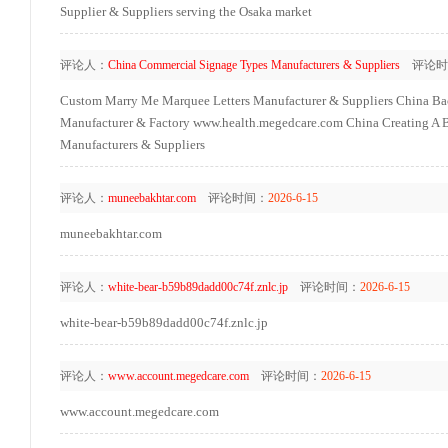
Supplier & Suppliers serving the Osaka market
评论人：
China Commercial Signage Types Manufacturers & Suppliers
评论时
Custom Marry Me Marquee Letters Manufacturer & Suppliers
China Bac
Manufacturer & Factory
www.health.megedcare.com
China Creating A 
Manufacturers & Suppliers
评论人：
muneebakhtar.com
评论时间：
2026-6-15
muneebakhtar.com
评论人：
white-bear-b59b89dadd00c74f.znlc.jp
评论时间：
2026-6-15
white-bear-b59b89dadd00c74f.znlc.jp
评论人：
www.account.megedcare.com
评论时间：
2026-6-15
www.account.megedcare.com