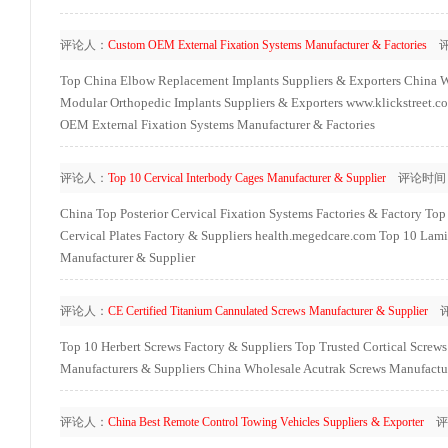
评论人：
Custom OEM External Fixation Systems Manufacturer & Factories
评
Top China Elbow Replacement Implants Suppliers & Exporters
China W
Modular Orthopedic Implants Suppliers & Exporters
www.klickstreet.c
OEM External Fixation Systems Manufacturer & Factories
评论人：
Top 10 Cervical Interbody Cages Manufacturer & Supplier
评论时间
China Top Posterior Cervical Fixation Systems Factories & Factory
Top 
Cervical Plates Factory & Suppliers
health.megedcare.com
Top 10 Lami
Manufacturer & Supplier
评论人：
CE Certified Titanium Cannulated Screws Manufacturer & Supplier
评
Top 10 Herbert Screws Factory & Suppliers
Top Trusted Cortical Screw
Manufacturers & Suppliers
China Wholesale Acutrak Screws Manufactur
评论人：
China Best Remote Control Towing Vehicles Suppliers & Exporter
评