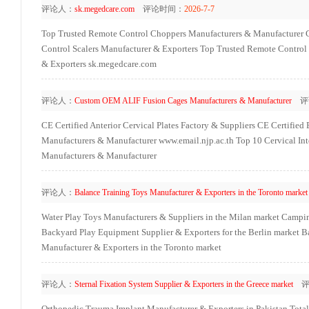
评论人：
sk.megedcare.com
评论时间：
2026-7-7
Top Trusted Remote Control Choppers Manufacturers & Manufacturer
Control Scalers Manufacturer & Exporters
Top Trusted Remote Control 
& Exporters
sk.megedcare.com
评论人：
Custom OEM ALIF Fusion Cages Manufacturers & Manufacturer
评
CE Certified Anterior Cervical Plates Factory & Suppliers
CE Certified
Manufacturers & Manufacturer
www.email.njp.ac.th
Top 10 Cervical In
Manufacturers & Manufacturer
评论人：
Balance Training Toys Manufacturer & Exporters in the Toronto market
Water Play Toys Manufacturers & Suppliers in the Milan market
Campin
Backyard Play Equipment Supplier & Exporters for the Berlin market
B
Manufacturer & Exporters in the Toronto market
评论人：
Sternal Fixation System Supplier & Exporters in the Greece market
评
Orthopedic Trauma Implant Manufacturer & Exporters in Pakistan
Tota