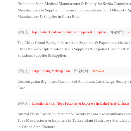
Orthopetic Sport Medical Manufacturer & Factory for Serbia
Cannulated
Manufacturers & Supplier for Oman
about.megedcare.com
Orthopetic S
Manufacturer & Supplier in Costa Rica
评论人：
Top Trusted Container Solutions Supplier & Suppliers
评论时间：
20
Top China Cloud-Ready Infrastructure Suppliers & Exporters
arkbaria.x
China Network Optimization Tools Suppliers & Exporter
Custom OEM S
Solutions Supplier & Suppliers
评论人：
Large Rolling Makeup Case
评论时间：
2026-7-1
Custom guitar flight case
Customized Aluminum Cases
Large Beauty Tr
Case
评论人：
Educational Plush Toys Factories & Exporters in United Arab Emirates
Animal Plush Toys Manufacturer & Factory in Brazil
www.arkbaria.com
Toys Manufacturer & Exporters in Turkey
Giant Plush Toys Manufacture
in United Arab Emirates