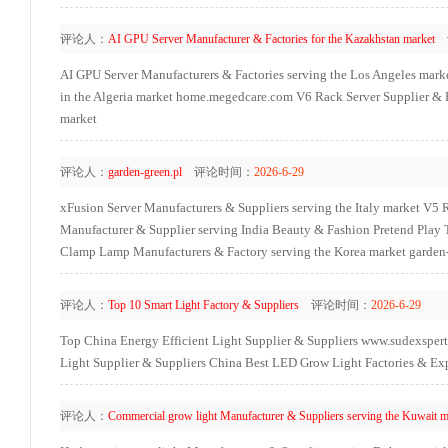
评论人：
AI GPU Server Manufacturer & Factories for the Kazakhstan market
AI GPU Server Manufacturers & Factories serving the Los Angeles mark
in the Algeria market
home.megedcare.com
V6 Rack Server Supplier & 
market
评论人：
garden-green.pl
评论时间：
2026-6-29
xFusion Server Manufacturers & Suppliers serving the Italy market
V5 R
Manufacturer & Supplier serving India
Beauty & Fashion Pretend Play 
Clamp Lamp Manufacturers & Factory serving the Korea market
garden
评论人：
Top 10 Smart Light Factory & Suppliers
评论时间：
2026-6-29
Top China Energy Efficient Light Supplier & Suppliers
www.sudexspert
Light Supplier & Suppliers
China Best LED Grow Light Factories & Exp
评论人：
Commercial grow light Manufacturer & Suppliers serving the Kuwait m