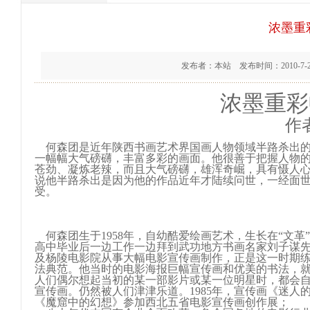
浓墨重
发布者：本站 发布时间：2010-7-
浓墨重彩
作
何森团是近年陕西书画艺术界国画人物领域半路杀出的
一幅幅大气磅礴，丰富多彩的画面。他很善于把握人物
苍劲、凝炼老辣，而且大气磅礴，雄浑奇崛，具有慑人
说他半路杀出是因为他的作品近年才陆续问世，一经面
受。
何森团生于1958年，自幼酷爱绘画艺术，生长在“文
高中毕业后一边工作一边拜到武功地方书画名家刘子谋
及杨陵电影院从事大幅电影宣传画制作，正是这一时期
法典范。他当时的电影海报巨幅宣传画和优美的书法，
人们偶尔想起当初的某一部影片或某一位明星时，都会
宣传画。仍然被人们津津乐道。1985年，宣传画《迷人
《魔窟中的幻想》参加西北五省电影宣传画创作展；