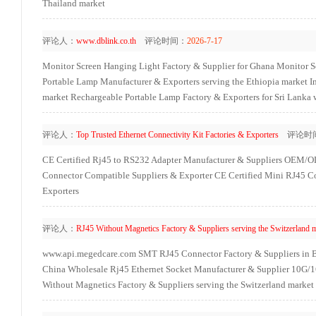
Thailand market
评论人：
www.dblink.co.th
评论时间：
2026-7-17
Monitor Screen Hanging Light Factory & Supplier for Ghana
Monitor S
Portable Lamp Manufacturer & Exporters serving the Ethiopia market
I
market
Rechargeable Portable Lamp Factory & Exporters for Sri Lanka
评论人：
Top Trusted Ethernet Connectivity Kit Factories & Exporters
评论时
CE Certified Rj45 to RS232 Adapter Manufacturer & Suppliers
OEM/ODM
Connector Compatible Suppliers & Exporter
CE Certified Mini RJ45 Co
Exporters
评论人：
RJ45 Without Magnetics Factory & Suppliers serving the Switzerland 
www.api.megedcare.com
SMT RJ45 Connector Factory & Suppliers in 
China Wholesale Rj45 Ethernet Socket Manufacturer & Supplier
10G/1
Without Magnetics Factory & Suppliers serving the Switzerland market