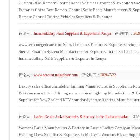
Custom OEM Remote Control Aerial Vehicles Exporter & Exporters
www
Factories
China Best Remote Control Scale Boats Manufacturers & Supp
Remote Control Towing Vehicles Suppliers & Exporter
评论人：
Intramedullary Nails Suppliers & Exporter in Kenya
评论时间：
202
www.tech.megedcare.com
Spinal Implants Factory & Exporter serving 
Sternal Fixation System Manufacturers & Exporters for the Sri Lanka m
Intramedullary Nails Suppliers & Exporter in Kenya
评论人：
www.account.megedcare.com
评论时间：
2026-7-22
Luxury sales office chandelier lighting Manufacturer & Supplier in Ro
Pakistan market
Hotel dining room ambient lighting Manufacturer & Ex
Supplier for New Zealand
KTV corridor dynamic lighting Manufacturer 
评论人：
Ladies Denim Jacket Factories & Factory in the Thailand market
评论
Womens Parka Manufacturer & Factory in Russia
Ladies Cardigan Manu
Evening Dress Supplier & Exporters in Malaysia
Womens Blazer Supplie