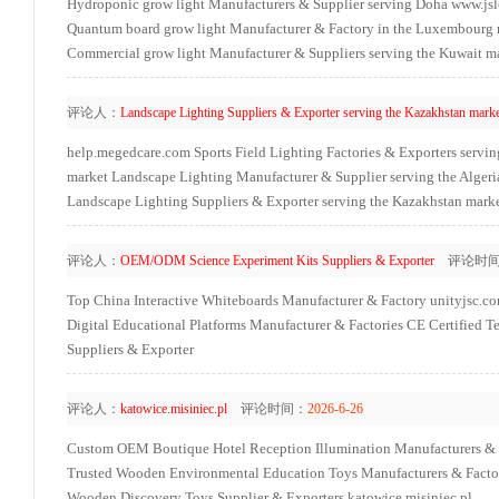
Hydroponic grow light Manufacturers & Supplier serving Doha
www.jsl
Quantum board grow light Manufacturer & Factory in the Luxembourg 
Commercial grow light Manufacturer & Suppliers serving the Kuwait m
评论人：
Landscape Lighting Suppliers & Exporter serving the Kazakhstan marke
help.megedcare.com
Sports Field Lighting Factories & Exporters serv
market
Landscape Lighting Manufacturer & Supplier serving the Algeri
Landscape Lighting Suppliers & Exporter serving the Kazakhstan mark
评论人：
OEM/ODM Science Experiment Kits Suppliers & Exporter
评论时间
Top China Interactive Whiteboards Manufacturer & Factory
unityjsc.c
Digital Educational Platforms Manufacturer & Factories
CE Certified T
Suppliers & Exporter
评论人：
katowice.misiniec.pl
评论时间：
2026-6-26
Custom OEM Boutique Hotel Reception Illumination Manufacturers & 
Trusted Wooden Environmental Education Toys Manufacturers & Facto
Wooden Discovery Toys Supplier & Exporters
katowice.misiniec.pl