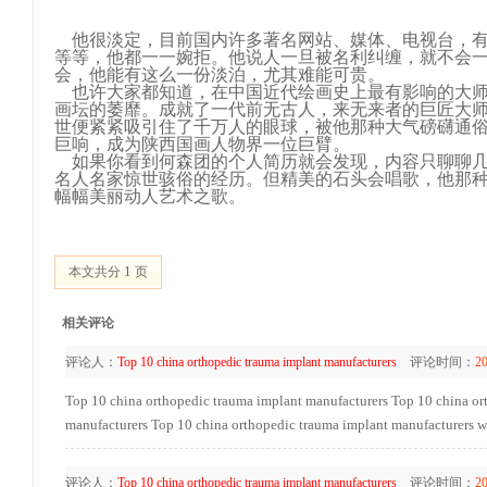
他很淡定，目前国内许多著名网站、媒体、电视台，有
等等，他都一一婉拒。他说人一旦被名利纠缠，就不会
会，他能有这么一份淡泊，尤其难能可贵。
也许大家都知道，在中国近代绘画史上最有影响的大师
画坛的萎靡。成就了一代前无古人，来无来者的巨匠大
世便紧紧吸引住了千万人的眼球，被他那种大气磅礴通
巨响，成为陕西国画人物界一位巨臂。
如果你看到何森团的个人简历就会发现，内容只聊聊几
名人名家惊世骇俗的经历。但精美的石头会唱歌，他那
幅幅美丽动人艺术之歌。
1
本文共分
页
相关评论
评论人：
Top 10 china orthopedic trauma implant manufacturers
评论时间：
20
Top 10 china orthopedic trauma implant manufacturers
Top 10 china or
manufacturers
Top 10 china orthopedic trauma implant manufacturers
w
评论人：
Top 10 china orthopedic trauma implant manufacturers
评论时间：
20