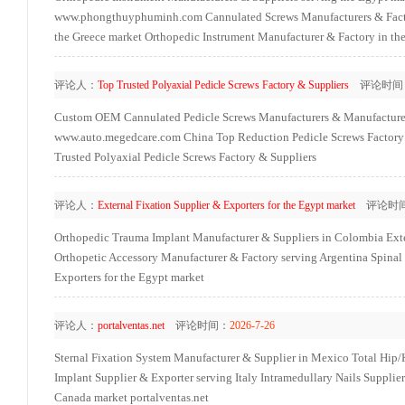
www.phongthuyphuminh.com
Cannulated Screws Manufacturers & Facto
the Greece market
Orthopedic Instrument Manufacturer & Factory in th
评论人：
Top Trusted Polyaxial Pedicle Screws Factory & Suppliers
评论时间
Custom OEM Cannulated Pedicle Screws Manufacturers & Manufacture
www.auto.megedcare.com
China Top Reduction Pedicle Screws Factory
Trusted Polyaxial Pedicle Screws Factory & Suppliers
评论人：
External Fixation Supplier & Exporters for the Egypt market
评论时
Orthopedic Trauma Implant Manufacturer & Suppliers in Colombia
Ext
Orthopetic Accessory Manufacturer & Factory serving Argentina
Spinal
Exporters for the Egypt market
评论人：
portalventas.net
评论时间：
2026-7-26
Sternal Fixation System Manufacturer & Supplier in Mexico
Total Hip/
Implant Supplier & Exporter serving Italy
Intramedullary Nails Supplie
Canada market
portalventas.net