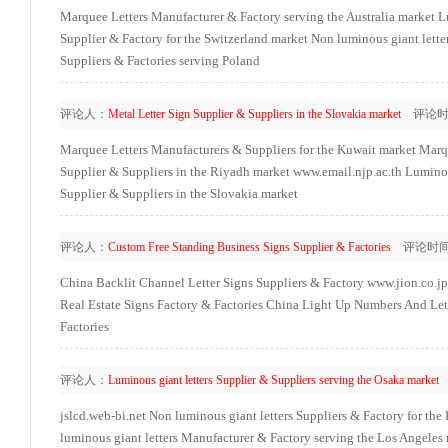
Marquee Letters Manufacturer & Factory serving the Australia market
L
Supplier & Factory for the Switzerland market
Non luminous giant letter
Suppliers & Factories serving Poland
评论人：
Metal Letter Sign Supplier & Suppliers in the Slovakia market
评论时
Marquee Letters Manufacturers & Suppliers for the Kuwait market
Marqu
Supplier & Suppliers in the Riyadh market
www.email.njp.ac.th
Luminou
Supplier & Suppliers in the Slovakia market
评论人：
Custom Free Standing Business Signs Supplier & Factories
评论时
China Backlit Channel Letter Signs Suppliers & Factory
www.jion.co.jp
Real Estate Signs Factory & Factories
China Light Up Numbers And Lett
Factories
评论人：
Luminous giant letters Supplier & Suppliers serving the Osaka market
jslcd.web-bi.net
Non luminous giant letters Suppliers & Factory for th
luminous giant letters Manufacturer & Factory serving the Los Angeles