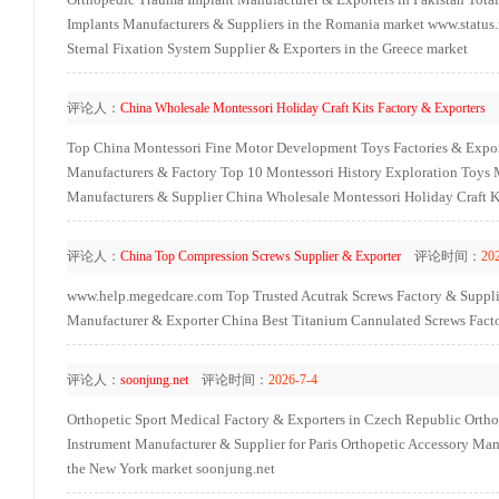
Implants Manufacturers & Suppliers in the Romania market
www.status
Sternal Fixation System Supplier & Exporters in the Greece market
评论人：
China Wholesale Montessori Holiday Craft Kits Factory & Exporters
Top China Montessori Fine Motor Development Toys Factories & Expor
Manufacturers & Factory
Top 10 Montessori History Exploration Toys 
Manufacturers & Supplier
China Wholesale Montessori Holiday Craft K
评论人：
China Top Compression Screws Supplier & Exporter
评论时间：
20
www.help.megedcare.com
Top Trusted Acutrak Screws Factory & Suppli
Manufacturer & Exporter
China Best Titanium Cannulated Screws Facto
评论人：
soonjung.net
评论时间：
2026-7-4
Orthopetic Sport Medical Factory & Exporters in Czech Republic
Ortho
Instrument Manufacturer & Supplier for Paris
Orthopetic Accessory Man
the New York market
soonjung.net