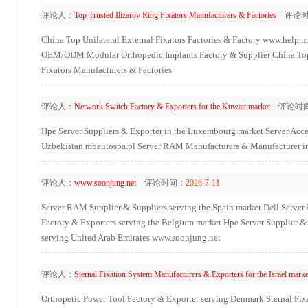
评论人：
Top Trusted Ilizarov Ring Fixators Manufacturers & Factories
评论时
China Top Unilateral External Fixators Factories & Factory
www.help.m
OEM/ODM Modular Orthopedic Implants Factory & Supplier
China Top
Fixators Manufacturers & Factories
评论人：
Network Switch Factory & Exporters for the Kuwait market
评论时
Hpe Server Suppliers & Exporter in the Luxembourg market
Server Acce
Uzbekistan
mbautospa.pl
Server RAM Manufacturers & Manufacturer in
评论人：
www.soonjung.net
评论时间：
2026-7-11
Server RAM Supplier & Suppliers serving the Spain market
Dell Server
Factory & Exporters serving the Belgium market
Hpe Server Supplier &
serving United Arab Emirates
www.soonjung.net
评论人：
Sternal Fixation System Manufacturers & Exporters for the Israel marke
Orthopetic Power Tool Factory & Exporter serving Denmark
Sternal Fi