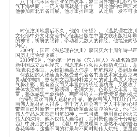
八十年代末国有企业全面改革，象全国各地的电影行业
气下海经商，一沉入海底就是十多年，因此他的绘画艺术
他参加西北五省画展。他才重拾画笔，从此后一发不可
时值汶川地震后不久，他的《守望》、《温总理在汶川
文化部中外文化交流中心征集出版在中国文联出版社印
的神情，祈盼的眼神，牵动着无数人的神经。他笔法简
内心。
2009年，国画《温总理在汶川》获国庆六十周年诗书
国历史博物馆收藏；
2010年5月，他的第一幅作品《东方巨人》在成名翰
新中国成立后毛泽东，周恩来两位领袖人物指点江山，
简洁浓淡相宜。人物刻画高大伟岸，笔笔精彩，墨到意
何森团的人物绘画风格受当代著名书画艺术家王西京与
灵动的神韵，更有刘文西那种朴素大气的黄土高原人物
气势出彩，既有坚实而又丰富的传统绘画功底，又吸收
整体恢宏雄壮，气势磅礴，苍润大方。色彩层次丰富，
富，整体感观气象独特。画面带给人一种意境深远的视
他特别喜欢画伟人题材的作品。他说画伟人可以让自己
画伟人题材的人很多，但千万人画会有千万人不同的心
带着自己对新老一代无产阶级革命家满腔的热忱，他把
伟人作品从来都是用笔如神，一气呵成。他用自己的火
伟人的深情。他不仅伟人画得好，其衬景也画得十分精
西》中身后的枯树；《潮》中周总理脚下凝然不动的岩
春花等等，这些不同的衬景与不同时期伟人烘托，更显