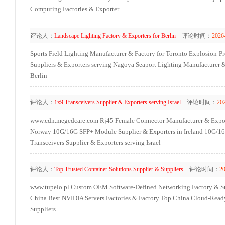
Computing Factories & Exporter
评论人：
Landscape Lighting Factory & Exporters for Berlin
评论时间：
2026
Sports Field Lighting Manufacturer & Factory for Toronto
Explosion-Pr
Suppliers & Exporters serving Nagoya
Seaport Lighting Manufacturer &
Berlin
评论人：
1x9 Transceivers Supplier & Exporters serving Israel
评论时间：
20
www.cdn.megedcare.com
Rj45 Female Connector Manufacturer & Expor
Norway
10G/16G SFP+ Module Supplier & Exporters in Ireland
10G/16G
Transceivers Supplier & Exporters serving Israel
评论人：
Top Trusted Container Solutions Supplier & Suppliers
评论时间：
2
www.tupelo.pl
Custom OEM Software-Defined Networking Factory & Su
China Best NVIDIA Servers Factories & Factory
Top China Cloud-Ready 
Suppliers