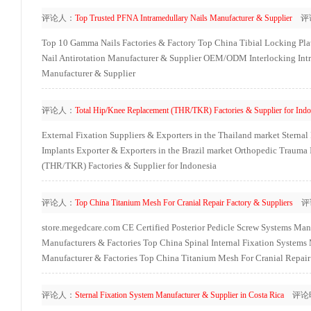
评论人：
Top Trusted PFNA Intramedullary Nails Manufacturer & Supplier
评
Top 10 Gamma Nails Factories & Factory
Top China Tibial Locking Pla
Nail Antirotation Manufacturer & Supplier
OEM/ODM Interlocking Intra
Manufacturer & Supplier
评论人：
Total Hip/Knee Replacement (THR/TKR) Factories & Supplier for Indo
External Fixation Suppliers & Exporters in the Thailand market
Sternal
Implants Exporter & Exporters in the Brazil market
Orthopedic Trauma I
(THR/TKR) Factories & Supplier for Indonesia
评论人：
Top China Titanium Mesh For Cranial Repair Factory & Suppliers
评
store.megedcare.com
CE Certified Posterior Pedicle Screw Systems Man
Manufacturers & Factories
Top China Spinal Internal Fixation Systems
Manufacturer & Factories
Top China Titanium Mesh For Cranial Repair
评论人：
Sternal Fixation System Manufacturer & Supplier in Costa Rica
评论