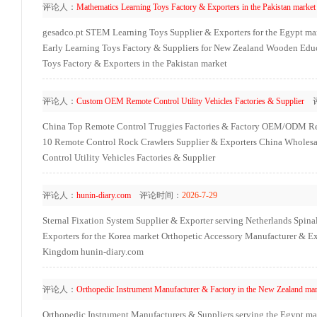
评论人：
Mathematics Learning Toys Factory & Exporters in the Pakistan market
gesadco.pt
STEM Learning Toys Supplier & Exporters for the Egypt ma
Early Learning Toys Factory & Suppliers for New Zealand
Wooden Educa
Toys Factory & Exporters in the Pakistan market
评论人：
Custom OEM Remote Control Utility Vehicles Factories & Supplier
评
China Top Remote Control Truggies Factories & Factory
OEM/ODM Remo
10 Remote Control Rock Crawlers Supplier & Exporters
China Wholesa
Control Utility Vehicles Factories & Supplier
评论人：
hunin-diary.com
评论时间：
2026-7-29
Sternal Fixation System Supplier & Exporter serving Netherlands
Spinal
Exporters for the Korea market
Orthopetic Accessory Manufacturer & Exp
Kingdom
hunin-diary.com
评论人：
Orthopedic Instrument Manufacturer & Factory in the New Zealand mar
Orthopedic Instrument Manufacturers & Suppliers serving the Egypt ma