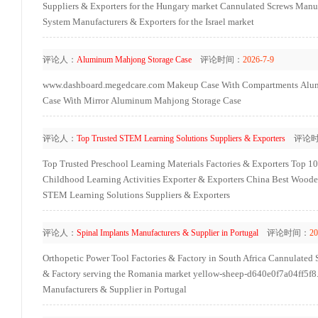
Suppliers & Exporters for the Hungary market
Cannulated Screws Manuf
System Manufacturers & Exporters for the Israel market
评论人：
Aluminum Mahjong Storage Case
评论时间：
2026-7-9
www.dashboard.megedcare.com
Makeup Case With Compartments
Alu
Case With Mirror
Aluminum Mahjong Storage Case
评论人：
Top Trusted STEM Learning Solutions Suppliers & Exporters
评论时
Top Trusted Preschool Learning Materials Factories & Exporters
Top 10
Childhood Learning Activities Exporter & Exporters
China Best Woode
STEM Learning Solutions Suppliers & Exporters
评论人：
Spinal Implants Manufacturers & Supplier in Portugal
评论时间：
20
Orthopetic Power Tool Factories & Factory in South Africa
Cannulated S
& Factory serving the Romania market
yellow-sheep-d640e0f7a04ff5f8.
Manufacturers & Supplier in Portugal