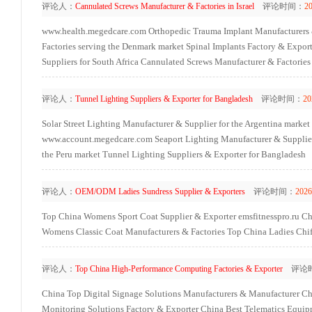
评论人：
Cannulated Screws Manufacturer & Factories in Israel
评论时间：
2
www.health.megedcare.com
Orthopedic Trauma Implant Manufacturers 
Factories serving the Denmark market
Spinal Implants Factory & Expor
Suppliers for South Africa
Cannulated Screws Manufacturer & Factories i
评论人：
Tunnel Lighting Suppliers & Exporter for Bangladesh
评论时间：
20
Solar Street Lighting Manufacturer & Supplier for the Argentina market
www.account.megedcare.com
Seaport Lighting Manufacturer & Supplier
the Peru market
Tunnel Lighting Suppliers & Exporter for Bangladesh
评论人：
OEM/ODM Ladies Sundress Supplier & Exporters
评论时间：
2026
Top China Womens Sport Coat Supplier & Exporter
emsfitnesspro.ru
Ch
Womens Classic Coat Manufacturers & Factories
Top China Ladies Chif
评论人：
Top China High-Performance Computing Factories & Exporter
评论
China Top Digital Signage Solutions Manufacturers & Manufacturer
Ch
Monitoring Solutions Factory & Exporter
China Best Telematics Equip